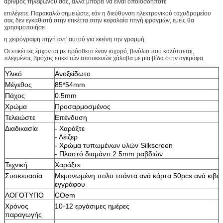
αριθμός τηλεφώνου σας, αλλά μπορεί να είναι οποιοσδήποτε
επιλέγετε. Παρακαλώ σημειώστε, εάν η διεύθυνση ηλεκτρονικού ταχυδρομείου
σας δεν εγκαθιστά στην ετικέττα στην κεφαλαία πηγή φραγμών, εμείς θα
χρησιμοποιήσει
η χειρόγραφη πηγή αντ' αυτού για εκείνη την γραμμή.
Οι ετικέττες έρχονται με πρόσθετο έναν ισχυρό, βινύλιο που καλύπτεται,
πλεγμένος βρόχος ετικεττών αποσκευών χάλυβα με μια βίδα στην αγκράφα.
Υλικό
Ανοξείδωτο
Μέγεθος
85*54mm
Πάχος
0.5mm
Χρώμα
Προσαρμοσμένος
Τελειώστε
Επένδυση
Διαδικασία
- Χαράξτε
- Λέιζερ
- Χρώμα τυπωμένων υλών Silkscreen
- Πλαστό διαμάντι 2.5mm ραβδιών
Τεχνική
Χαράξτε
Συσκευασία
Μεμονωμένη πολυ τσάντα ανά κάρτα 50pcs ανά κιβώ
εγγράφου
ΛΟΓΟΤΥΠΟ
COem
Χρόνος
10-12 εργάσιμες ημέρες
παραγωγής