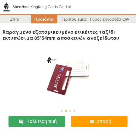
Shenzhen KingKong Cards Co., Ltd
Σπίτι
Προϊόντα
Περίπου εμείς
Γύρος εργοστασίων
>>
Χαραγμένο εξατομικευμένο ετικέττες ταξίδι
εκτυπώσιμα 85*54mm αποσκευών ανοξείδωτου
Καλύτερη τιμή
επαφή