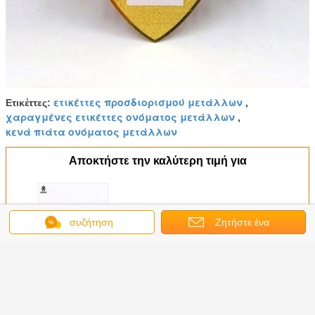
ετικέττες προσδιορισμού μετάλλων
Ετικέττες:
,
χαραγμένες ετικέττες ονόματος μετάλλων
,
κενά πιάτα ονόματος μετάλλων
Αποκτήστε την καλύτερη τιμή για
Χαραγμένο εξατομικευμένο
συζήτηση
Ζητήστε ένα
ετικέττες ταξίδι εκτυπώσιμα
85*54mm αποσκευών
ανοξείδωτου
απόσπασμα
Να συνεχίσει
Πιάτα ετικετών μετάλλων
Περισσότεροι