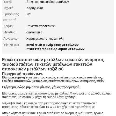
Υλικό:
Ετικέττες και ετικέτες μετάλλων
Τεχνική:
Χαραγμένος
Γράφοντας
Ναί
επιτροπή:
Χρήση:
Ετικέττα αποσκευών
Μέγεθος:
customzied
Λογότυπο:
Χαραγμένος/τυπωμένη ύλη
κενά πιάτα ονόματος μετάλλων
Υψηλό φως:
,
ετικέττες προσδιορισμού μετάλλων
Ετικέττα αποσκευών μετάλλων ετικεττών ονόματος
ταξιδιού πιάτων ετικετών μετάλλων ετικεττών
αποσκευών μετάλλων ταξιδιού
Περιγραφή προϊόντων:
Εξατομικευμένη ετικέττα αποσκευών, ετικέττα αποσκευών συνήθειας,
ετικέττα αποσκευών μετάλλων, ετικέττα διευθύνσεων συνήθειας, ταξίδι
Εξάρτημα, δώρο μήνα του μέλιτος, γάμος προορισμού.
Εξατομικευμένες ετικέττες αποσκευών μετάλλων! Φιαγμένοι από χάλυβα καλής
ποιότητας, θα σταθούν μέχρι τη φθορά λόγω χρήσης
ταξιδεψτε πολύ καλύτερα από μια παραδοσιακή ετικέττα πλαστικού ή
υφάσματος. Κάθε ετικέττα είναι 1» Χ 2» και χέρι που σφραγίζεται με
οποιο δήποτε θα θέλατε. Γενικά αυτό είναι το όνομα, η διεύθυνση, ή/και ο