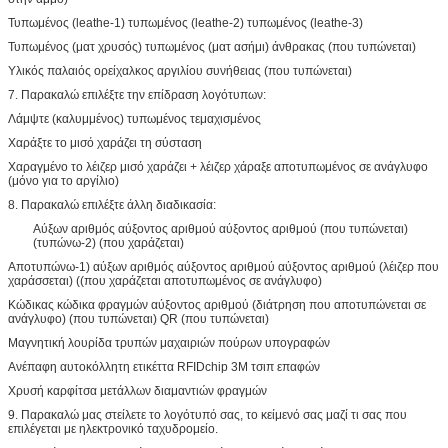
Τυπωμένος (leathe-1) τυπωμένος (leathe-2) τυπωμένος (leathe-3)
Τυπωμένος (ματ χρυσός) τυπωμένος (ματ ασήμι) άνθρακας (που τυπώνεται)
Υλικός παλαιός ορείχαλκος αργιλίου συνήθειας (που τυπώνεται)
7. Παρακαλώ επιλέξτε την επίδραση λογότυπων:
Λάμψτε (καλυμμένος) τυπωμένος τεμαχισμένος
Χαράξτε το μισό χαράζει τη σύσταση
Χαραγμένο το λέιζερ μισό χαράζει + λέιζερ χάραξε αποτυπωμένος σε ανάγλυφο
(μόνο για το αργίλιο)
8. Παρακαλώ επιλέξτε άλλη διαδικασία:
Αύξων αριθμός αύξοντος αριθμού αύξοντος αριθμού (που τυπώνεται)
(τυπώνω-2) (που χαράζεται)
Αποτυπώνω-1) αύξων αριθμός αύξοντος αριθμού αύξοντος αριθμού (λέιζερ που
χαράσσεται) ((που χαράζεται αποτυπωμένος σε ανάγλυφο)
Κώδικας κώδικα φραγμών αύξοντος αριθμού (διάτρηση που αποτυπώνεται σε
ανάγλυφο) (που τυπώνεται) QR (που τυπώνεται)
Μαγνητική λουρίδα τρυπών μαχαιριών πούρων υπογραφών
Ανέπαφη αυτοκόλλητη ετικέττα RFIDchip 3M τσιπ επαφών
Χρυσή καρφίτσα μετάλλων διαμαντιών φραγμών
9. Παρακαλώ μας στείλετε το λογότυπό σας, το κείμενό σας μαζί τι σας που
επιλέγεται με ηλεκτρονικό ταχυδρομείο.