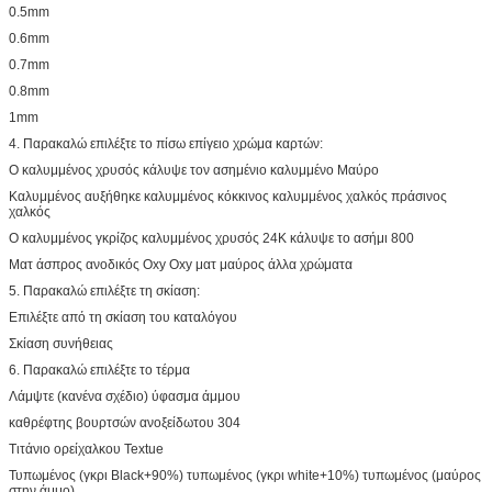
0.5mm
0.6mm
0.7mm
0.8mm
1mm
4. Παρακαλώ επιλέξτε το πίσω επίγειο χρώμα καρτών:
Ο καλυμμένος χρυσός κάλυψε τον ασημένιο καλυμμένο Μαύρο
Καλυμμένος αυξήθηκε καλυμμένος κόκκινος καλυμμένος χαλκός πράσινος
χαλκός
Ο καλυμμένος γκρίζος καλυμμένος χρυσός 24K κάλυψε το ασήμι 800
Ματ άσπρος ανοδικός Oxy Oxy ματ μαύρος άλλα χρώματα
5. Παρακαλώ επιλέξτε τη σκίαση:
Επιλέξτε από τη σκίαση του καταλόγου
Σκίαση συνήθειας
6. Παρακαλώ επιλέξτε το τέρμα
Λάμψτε (κανένα σχέδιο) ύφασμα άμμου
καθρέφτης βουρτσών ανοξείδωτου 304
Τιτάνιο ορείχαλκου Textue
Τυπωμένος (γκρι Black+90%) τυπωμένος (γκρι white+10%) τυπωμένος (μαύρος
στην άμμο)