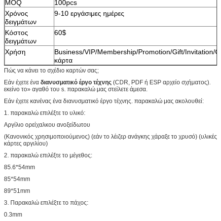
MOQ
100pcs
Χρόνος
9-10 εργάσιμες ημέρες
δειγμάτων
Κόστος
60$
δειγμάτων
Χρήση
Business/VIP/Membership/Promotion/Gift/Invitation/C
κάρτα
Πώς να κάνει το σχέδιο καρτών σας;
Εάν έχετε ένα
διανυσματικό έργο τέχνης
(CDR, PDF ή ESP αρχείο σχήματος).
εκείνο το» αγαθό του s. παρακαλώ μας στείλετε άμεσα.
Εάν έχετε κανένας ένα διανυσματικό έργο τέχνης. παρακαλώ μας ακολουθεί:
1. παρακαλώ επιλέξτε το υλικό:
Αργίλιο ορείχαλκου ανοξείδωτου
(Κανονικός χρησιμοποιούμενος) (εάν το λέιζερ ανάγκης χάραξε το χρυσό) (υλικές
κάρτες αργιλίου)
2. παρακαλώ επιλέξτε το μέγεθος:
85.6*54mm
85*54mm
89*51mm
3. Παρακαλώ επιλέξτε το πάχος:
0.3mm