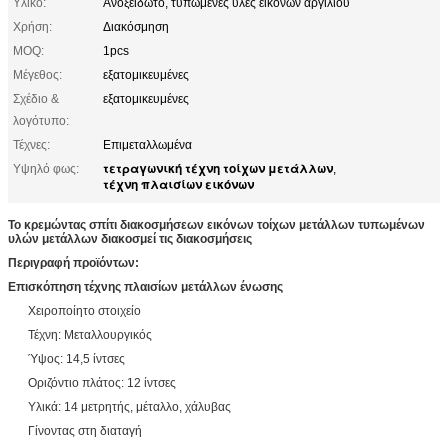
Υλικό:
Ανοξείδωτο, τυπωμένες ύλες εικόνων αργιλίου
Χρήση:
Διακόσμηση
MOQ:
1pcs
Μέγεθος:
εξατομικευμένες
Σχέδιο &
εξατομικευμένες
λογότυπο:
Τέχνες:
Επιμεταλλωμένα
τετραγωνική τέχνη τοίχων μετάλλων
Υψηλό φως:
,
τέχνη πλαισίων εικόνων
Το κρεμώντας σπίτι διακοσμήσεων εικόνων τοίχων μετάλλων τυπωμένων
υλών μετάλλων διακοσμεί τις διακοσμήσεις
Περιγραφή προϊόντων:
Επισκόπηση τέχνης πλαισίων μετάλλων ένωσης
Χειροποίητο στοιχείο
Τέχνη: Μεταλλουργικός
Ύψος: 14,5 ίντσες
Οριζόντιο πλάτος: 12 ίντσες
Υλικά: 14 μετρητής, μέταλλο, χάλυβας
Γίνοντας στη διαταγή