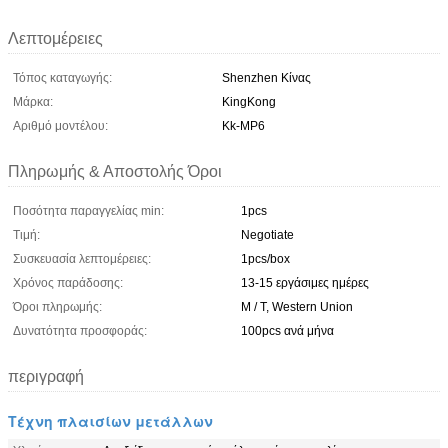
Λεπτομέρειες
Τόπος καταγωγής:
Shenzhen Κίνας
Μάρκα:
KingKong
Αριθμό μοντέλου:
Kk-MP6
Πληρωμής & Αποστολής Όροι
Ποσότητα παραγγελίας min:
1pcs
Τιμή:
Negotiate
Συσκευασία λεπτομέρειες:
1pcs/box
Χρόνος παράδοσης:
13-15 εργάσιμες ημέρες
Όροι πληρωμής:
Μ / Τ, Western Union
Δυνατότητα προσφοράς:
100pcs ανά μήνα
περιγραφή
Τέχνη πλαισίων μετάλλων