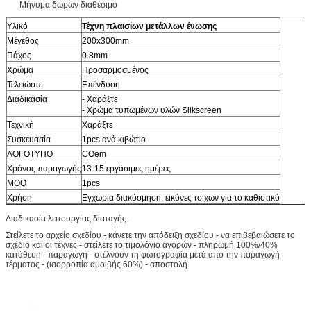
Μήνυμα δώρων διαθέσιμο
Υλικό
Τέχνη πλαισίων μετάλλων ένωσης
Μέγεθος
200x300mm
Πάχος
0.8mm
Χρώμα
Προσαρμοσμένος
Τελειώστε
Επένδυση
Διαδικασία
- Χαράξτε
- Χρώμα τυπωμένων υλών Silkscreen
Τεχνική
Χαράξτε
Συσκευασία
1pcs ανά κιβώτιο
ΛΟΓΟΤΥΠΟ
COem
Χρόνος παραγωγής
13-15 εργάσιμες ημέρες
MOQ
1pcs
Χρήση
Εγχώρια διακόσμηση, εικόνες τοίχων για το καθιστικό
Διαδικασία λειτουργίας διαταγής:
Στείλετε το αρχείο σχεδίου - κάνετε την απόδειξη σχεδίου - να επιβεβαιώσετε το
σχέδιο και οι τέχνες - στείλετε το τιμολόγιο αγορών - πληρωμή 100%/40%
κατάθεση - παραγωγή - στέλνουν τη φωτογραφία μετά από την παραγωγή
τέρματος - (ισορροπία αμοιβής 60%) - αποστολή