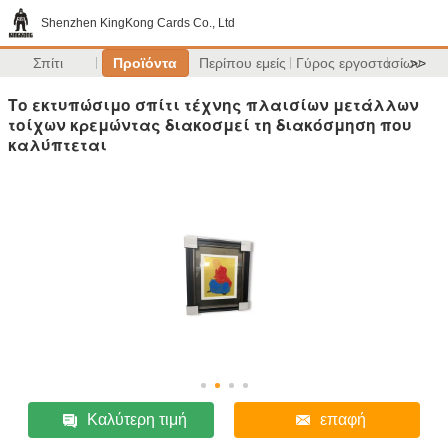
Shenzhen KingKong Cards Co., Ltd
Σπίτι
Προϊόντα
Περίπου εμείς
Γύρος εργοστασίων
>>
Το εκτυπώσιμο σπίτι τέχνης πλαισίων μετάλλων
τοίχων κρεμώντας διακοσμεί τη διακόσμηση που
καλύπτεται
Καλύτερη τιμή
επαφή