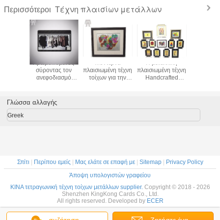
Τέχνη πλαισίων μετάλλων
Περισσότεροι
λαισίων
Χρωματισμένος
Μοντέρνα
Η μεταλλική
Διακοσμ
λλων
σύροντας τον
πλαισιωμένη τέχνη
πλαισιωμένη τέχνη
σμάλτο χ
ζαρίας
ανεφοδιασμό
τοίχων για την
Handcrafted
Cloisonne
, τέχνη
επιχειρησιακών
εκτύπωση
καθιστικών
τοίχων πλ
 εικόνων
δώρων
σμάλτων ένωσης
διακοσμητικό
εικόνων μ
300mm
ανοξείδωτου
τοίχων εργασίας
χαράζει την
ξενοδοχ
Γλώσσα αλλαγής
σημένια
τέχνης πλαισίων
χεριών καθιστικών
εκτύπωση
συνήθ
μετάλλων
Silkscreen
Greek
φωτογραφιών
Σπίτι
|
Περίπου εμείς
|
Μας ελάτε σε επαφή με
|
Sitemap
|
Privacy Policy
Άποψη υπολογιστών γραφείου
ΚΙΝΑ τετραγωνική τέχνη τοίχων μετάλλων supplier.
Copyright © 2018 - 2026
Shenzhen KingKong Cards Co., Ltd.
All rights reserved. Developed by
ECER