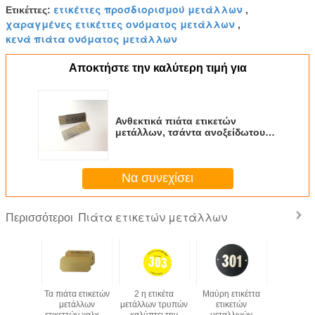
ετικέττες προσδιορισμού μετάλλων
Ετικέττες:
,
χαραγμένες ετικέττες ονόματος μετάλλων
,
κενά πιάτα ονόματος μετάλλων
Αποκτήστε την καλύτερη τιμή για
Ανθεκτικά πιάτα ετικετών
μετάλλων, τσάντα ανοξείδωτου ή
ετικέττα εμπορικών σημάτων
πιάτων ονόματος ιματισμού
Να συνεχίσει
Πιάτα ετικετών μετάλλων
Περισσότεροι
ές πλάκες
Τα πιάτα ετικετών
2 η ετικέτα
Μαύρη ετικέττα
Χονδρ
 κομμένες
μετάλλων
μετάλλων τρυπών
ετικετών
αριθμός πι
τρα 3D
ετικεττών χαλκού
καλύπτει την
μεταλλινών
αυτοκι