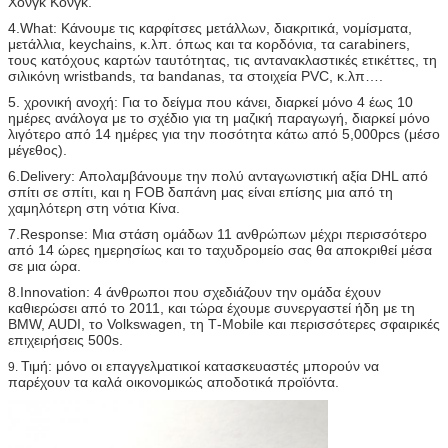
Χονγκ Κονγκ.
4.What: Κάνουμε τις καρφίτσες μετάλλων, διακριτικά, νομίσματα,
μετάλλια, keychains, κ.λπ. όπως και τα κορδόνια, τα carabiners,
τους κατόχους καρτών ταυτότητας, τις αντανακλαστικές ετικέττες, τη
σιλικόνη wristbands, τα bandanas, τα στοιχεία PVC, κ.λπ….
5. χρονική ανοχή: Για το δείγμα που κάνει, διαρκεί μόνο 4 έως 10
ημέρες ανάλογα με το σχέδιο για τη μαζική παραγωγή, διαρκεί μόνο
λιγότερο από 14 ημέρες για την ποσότητα κάτω από 5,000pcs (μέσο
μέγεθος).
6.Delivery: Απολαμβάνουμε την πολύ ανταγωνιστική αξία DHL από
σπίτι σε σπίτι, και η FOB δαπάνη μας είναι επίσης μια από τη
χαμηλότερη στη νότια Κίνα.
7.Response: Μια στάση ομάδων 11 ανθρώπων μέχρι περισσότερο
από 14 ώρες ημερησίως και το ταχυδρομείο σας θα αποκριθεί μέσα
σε μια ώρα.
8.Innovation: 4 άνθρωποι που σχεδιάζουν την ομάδα έχουν
καθιερώσει από το 2011, και τώρα έχουμε συνεργαστεί ήδη με τη
BMW, AUDI, το Volkswagen, τη Τ-Mobile και περισσότερες σφαιρικές
επιχειρήσεις 500s.
Τιμή: μόνο οι επαγγελματικοί κατασκευαστές μπορούν να
9.
παρέχουν τα καλά οικονομικώς αποδοτικά προϊόντα.