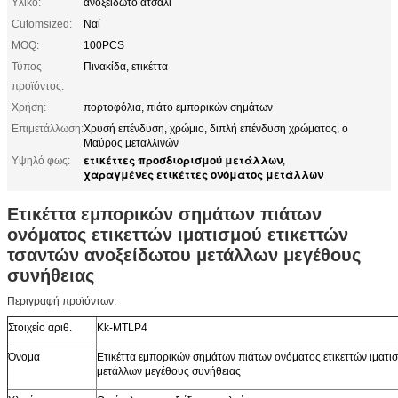
Υλικό:
ανοξείδωτο ατσάλι
Cutomsized:
Ναί
MOQ:
100PCS
Τύπος
Πινακίδα, ετικέττα
προϊόντος:
Χρήση:
πορτοφόλια, πιάτο εμπορικών σημάτων
Επιμετάλλωση:
Χρυσή επένδυση, χρώμιο, διπλή επένδυση χρώματος, ο
Μαύρος μεταλλινών
ετικέττες προσδιορισμού μετάλλων
Υψηλό φως:
,
χαραγμένες ετικέττες ονόματος μετάλλων
Ετικέττα εμπορικών σημάτων πιάτων
ονόματος ετικεττών ιματισμού ετικεττών
τσαντών ανοξείδωτου μετάλλων μεγέθους
συνήθειας
Περιγραφή προϊόντων:
Στοιχείο αριθ.
Kk-MTLP4
Όνομα
Ετικέττα εμπορικών σημάτων πιάτων ονόματος ετικεττών ιματι
μετάλλων μεγέθους συνήθειας