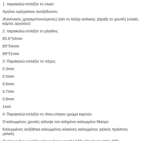
1. παρακαλώ επιλέξτε το υλικό:
Αργίλιο ορείχαλκου ανοξείδωτου
(Κανονικός χρησιμοποιούμενος) (εάν το λέιζερ ανάγκης χάραξε το χρυσό) (υλικές
κάρτες αργιλίου)
2. παρακαλώ επιλέξτε το μέγεθος:
85.6*54mm
85*54mm
89*51mm
3. Παρακαλώ επιλέξτε το πάχος:
0.3mm
0.5mm
0.6mm
0.7mm
0.8mm
1mm
4. Παρακαλώ επιλέξτε το πίσω επίγειο χρώμα καρτών:
Ο καλυμμένος χρυσός κάλυψε τον ασημένιο καλυμμένο Μαύρο
Καλυμμένος αυξήθηκε καλυμμένος κόκκινος καλυμμένος χαλκός πράσινος
χαλκός