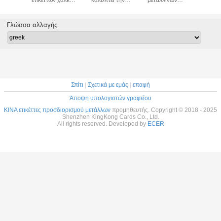
τυπο
ορείχαλκου cOem
προσαρμοσμένη
μετάλλων
λογότ
ών μάρκα
χαράζουν το
ετικέττα 70mm
ανοξείδωτου γύρω
συνήθ
 καπέλο
λογότυπο για την
λογότυπων
από τη μορφή για
εξαρτη
Γλώσσα αλλαγής
πλα
τσάντα
μετάλλων
το ξενοδοχείο
εστιατο
σιών 3M
διάμετρος
ξενοδοχ
ή ετικέτα
Σπίτι
|
Σχετικά με εμάς
|
επαφή
Άποψη υπολογιστών γραφείου
ΚΙΝΑ ετικέττες προσδιορισμού μετάλλων
προμηθευτής. Copyright © 2018 - 2025
Shenzhen KingKong Cards Co., Ltd.
All rights reserved. Developed by
ECER