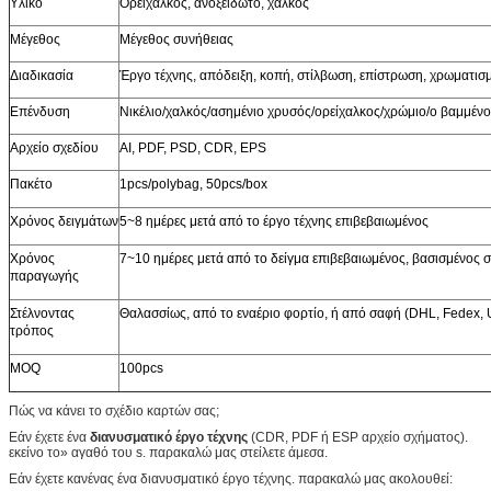
Υλικό
Ορείχαλκος, ανοξείδωτο, χαλκός
Μέγεθος
Μέγεθος συνήθειας
Διαδικασία
Έργο τέχνης, απόδειξη, κοπή, στίλβωση, επίστρωση, χρωματισ
Επένδυση
Νικέλιο/χαλκός/ασημένιο χρυσός/ορείχαλκος/χρώμιο/ο βαμμέν
Αρχείο σχεδίου
AI, PDF, PSD, CDR, EPS
Πακέτο
1pcs/polybag, 50pcs/box
Χρόνος δειγμάτων
5~8 ημέρες μετά από το έργο τέχνης επιβεβαιωμένος
Χρόνος
7~10 ημέρες μετά από το δείγμα επιβεβαιωμένος, βασισμένος 
παραγωγής
Στέλνοντας
Θαλασσίως, από το εναέριο φορτίο, ή από σαφή (DHL, Fedex, U
τρόπος
MOQ
100pcs
Πώς να κάνει το σχέδιο καρτών σας;
Εάν έχετε ένα
διανυσματικό έργο τέχνης
(CDR, PDF ή ESP αρχείο σχήματος).
εκείνο το» αγαθό του s. παρακαλώ μας στείλετε άμεσα.
Εάν έχετε κανένας ένα διανυσματικό έργο τέχνης. παρακαλώ μας ακολουθεί: