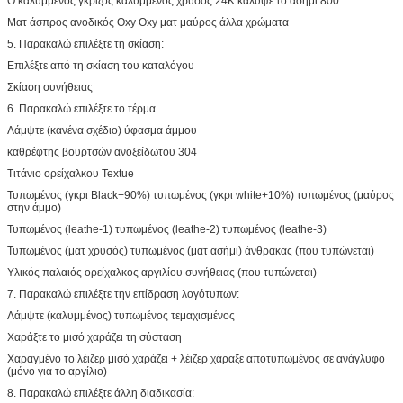
Ο καλυμμένος γκρίζος καλυμμένος χρυσός 24K κάλυψε το ασήμι 800
Ματ άσπρος ανοδικός Oxy Oxy ματ μαύρος άλλα χρώματα
5. Παρακαλώ επιλέξτε τη σκίαση:
Επιλέξτε από τη σκίαση του καταλόγου
Σκίαση συνήθειας
6. Παρακαλώ επιλέξτε το τέρμα
Λάμψτε (κανένα σχέδιο) ύφασμα άμμου
καθρέφτης βουρτσών ανοξείδωτου 304
Τιτάνιο ορείχαλκου Textue
Τυπωμένος (γκρι Black+90%) τυπωμένος (γκρι white+10%) τυπωμένος (μαύρος
στην άμμο)
Τυπωμένος (leathe-1) τυπωμένος (leathe-2) τυπωμένος (leathe-3)
Τυπωμένος (ματ χρυσός) τυπωμένος (ματ ασήμι) άνθρακας (που τυπώνεται)
Υλικός παλαιός ορείχαλκος αργιλίου συνήθειας (που τυπώνεται)
7. Παρακαλώ επιλέξτε την επίδραση λογότυπων:
Λάμψτε (καλυμμένος) τυπωμένος τεμαχισμένος
Χαράξτε το μισό χαράζει τη σύσταση
Χαραγμένο το λέιζερ μισό χαράζει + λέιζερ χάραξε αποτυπωμένος σε ανάγλυφο
(μόνο για το αργίλιο)
8. Παρακαλώ επιλέξτε άλλη διαδικασία: