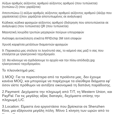
Αύξων αριθμός αύξοντος αριθμού αύξοντος αριθμού (που τυπώνεται)
(τυπώνω-2) (που χαράζεται)
Αποτυπώνω-1) αύξων αριθμός αύξοντος αριθμού αύξοντος αριθμού (λέιζερ που
χαράσσεται) ((που χαράζεται αποτυπωμένος σε ανάγλυφο)
Κώδικας κώδικα φραγμών αύξοντος αριθμού (διάτρηση που αποτυπώνεται σε
ανάγλυφο) (που τυπώνεται) QR (που τυπώνεται)
Μαγνητική λουρίδα τρυπών μαχαιριών πούρων υπογραφών
Ανέπαφη αυτοκόλλητη ετικέττα RFIDchip 3M τσιπ επαφών
Χρυσή καρφίτσα μετάλλων διαμαντιών φραγμών
9. Παρακαλώ μας στείλετε το λογότυπό σας, το κείμενό σας μαζί τι σας που
επιλέγεται με ηλεκτρονικό ταχυδρομείο.
10. θα κάνουμε να σχεδιάσουμε το αρχείο και την πίσω απόδειξη jpg
ηλεκτρονικού ταχυδρομείου.
Το πλεονέκτημά μας:
1.MOQ: Για τα περισσότερα από τα προϊόντα μας, δεν έχουμε
κανένα MOQ, και μπορούμε να παρέχουμε τα ελεύθερα δείγματα εφ'
όσον είστε πρόθυμοι να αντέξετε οικονομικά τη δαπάνη παράδοσης.
2.Payment: Δεχόμαστε την πληρωμή από T/T, τη Western Union, και
PayPal. Για τις μεγάλης αξίας διαταγές, δεχόμαστε επίσης την
πληρωμή L/C.
3.Location: Είμαστε ένα εργοστάσιο που βρίσκεται σε Shenzhen
Κίνα, μια εξάγουσα μεγάλη πόλη. Μόνο 1 κίνηση των ωρών από το