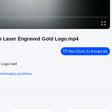
th Laser Engraved Gold Logo.mp4
Μας Ελάτε Σε Επαφή Με
d Logo.mp4
επίσκεψης μετάλλων