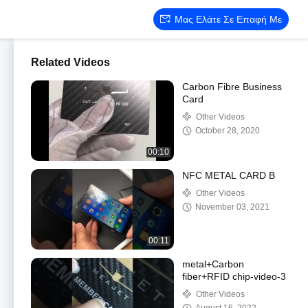
Μας Ελάτε Σε Επαφή Με
Related Videos
Carbon Fibre Business
Card
Other Videos
October 28, 2020
00:10
NFC METAL CARD B
Other Videos
November 03, 2021
00:11
metal+Carbon
fiber+RFID chip-video-3
Other Videos