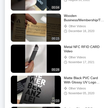
August 16, 2022
00:04
Wooden
Business/Membership/Tool
Card
Other Videos
December 16, 2020
00:15
Metal NFC RFID CARD
Video
Other Videos
November 17, 2021
00:28
Matte Black PVC Card
With Glossy UV Logo
Printed
Other Videos
November 05, 2020
00:10