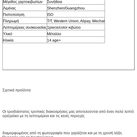
Μέγεθος χαρτοκιβωτίων
Συνήθεια
Λιμένας
Shenzhen/Guangzhou
Πιστοποίηση
ISO
Πληρωμή
T/T, Western Union, Alipay, Wechat
Λεπτομέρειες συσκευασίας
1piece/color κιβώτιο
Υλικό
Μέταλλο
Ηλικία
14 age+
Σχετικά προϊόντα
Οι τρισδιάστατες τροπικές διακοσμήσεις μας αποτελούνται από έναν πολύ λεπτό
ορείχαλκο με τη λεπτομέρεια και τις κενές περιοχές
διαμορφωμένος από τη φωτογραφία που χαράζεται και με τη χρυσή λήξη.