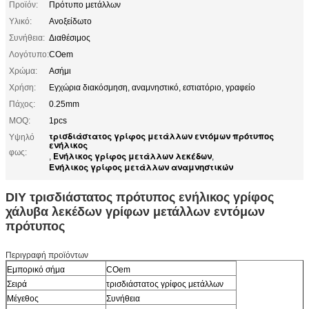
Προϊόν:
Πρότυπο μετάλλων
Υλικό:
Ανοξείδωτο
Συνήθεια:
Διαθέσιμος
Λογότυπο:
COem
Χρώμα:
Ασήμι
Χρήση:
Εγχώρια διακόσμηση, αναμνηστικό, εστιατόριο, γραφείο
Πάχος:
0.25mm
MOQ:
1pcs
τρισδιάστατος γρίφος μετάλλων εντόμων πρότυπος
Υψηλό
ενήλικος
φως:
Ενήλικος γρίφος μετάλλων λεκέδων
,
,
Ενήλικος γρίφος μετάλλων αναμνηστικών
DIY τρισδιάστατος πρότυπος ενήλικος γρίφος
χάλυβα λεκέδων γρίφων μετάλλων εντόμων
πρότυπος
Περιγραφή προϊόντων
Εμπορικό σήμα
COem
Σειρά
τρισδιάστατος γρίφος μετάλλων
Μέγεθος
Συνήθεια