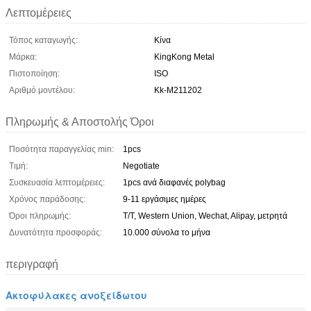
Λεπτομέρειες
Τόπος καταγωγής:
Κίνα
Μάρκα:
KingKong Metal
Πιστοποίηση:
ISO
Αριθμό μοντέλου:
Kk-M211202
Πληρωμής & Αποστολής Όροι
Ποσότητα παραγγελίας min:
1pcs
Τιμή:
Negotiate
Συσκευασία λεπτομέρειες:
1pcs ανά διαφανές polybag
Χρόνος παράδοσης:
9-11 εργάσιμες ημέρες
Όροι πληρωμής:
T/T, Western Union, Wechat, Alipay, μετρητά
Δυνατότητα προσφοράς:
10.000 σύνολα το μήνα
περιγραφή
Ακτοφύλακες ανοξείδωτου