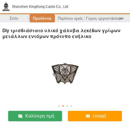
Shenzhen KingKong Cards Co., Ltd
Σπίτι
Προϊόντα
Περίπου εμείς
Γύρος εργοστασίων
>>
Diy τρισδιάστατο υλικό χάλυβα λεκέδων γρίφων
μετάλλων εντόμων πρότυπο ενήλικο
Καλύτερη τιμή
επαφή