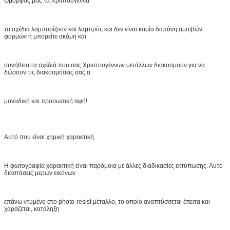
Όμορφός μας τα Χριστούγεννα
τα σχέδια λαμπυρίζουν και λαμπρός και δεν είναι καμία δαπάνη αμοιβών
φορμών ή μπορείτε ακόμη και
συνήθεια τα σχέδιά που σας Χριστουγέννων μετάλλων διακοσμούν για να
δώσουν τις διακοσμήσεις σας α
μοναδική και προσωπική αφή!
Αυτό που είναι χημική χαρακτική
Η φωτογραφία χαρακτική είναι παρόμοια με άλλες διαδικασίες εκτύπωσης. Αυτό
διαστάσεις μερών εικόνων
επάνω ντυμένο στο photo-resist μέταλλο, το οποίο αναπτύσσεται έπειτα και
χαράζεται, κατάληξη