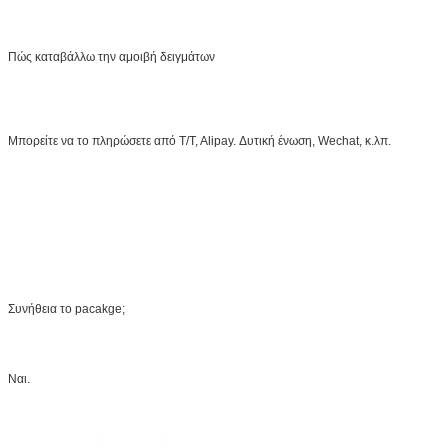
Πώς καταβάλλω την αμοιβή δειγμάτων
Μπορείτε να το πληρώσετε από T/T, Alipay. Δυτική ένωση, Wechat, κ.λπ.
Συνήθεια το pacakge;
Ναι.