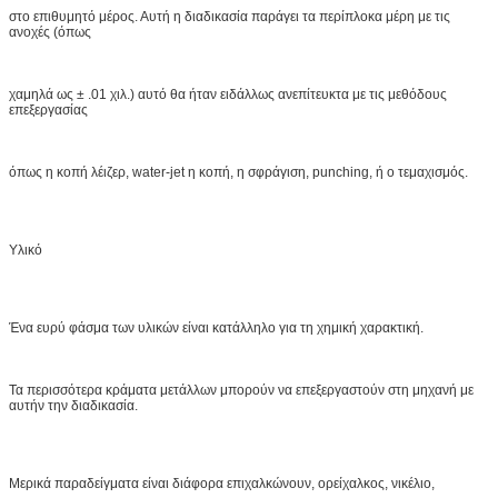
στο επιθυμητό μέρος. Αυτή η διαδικασία παράγει τα περίπλοκα μέρη με τις
ανοχές (όπως
χαμηλά ως ± .01 χιλ.) αυτό θα ήταν ειδάλλως ανεπίτευκτα με τις μεθόδους
επεξεργασίας
όπως η κοπή λέιζερ, water-jet η κοπή, η σφράγιση, punching, ή ο τεμαχισμός.
Υλικό
Ένα ευρύ φάσμα των υλικών είναι κατάλληλο για τη χημική χαρακτική.
Τα περισσότερα κράματα μετάλλων μπορούν να επεξεργαστούν στη μηχανή με
αυτήν την διαδικασία.
Μερικά παραδείγματα είναι διάφορα επιχαλκώνουν, ορείχαλκος, νικέλιο,