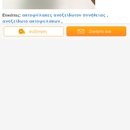
ακτοφύλακες ανοξείδωτου συνήθειας
Ετικέττες:
,
ανοξείδωτο ακτοφυλάκων
,
ακτοφύλακες ποτών ανοξείδωτου
συζήτηση
Ζητήστε ένα
Αποκτήστε την καλύτερη τιμή για
απόσπασμα
Diy τρισδιάστατο υλικό χάλυβα
λεκέδων γρίφων μετάλλων
εντόμων πρότυπο ενήλικο
Να συνεχίσει
Ακτοφύλακες ανοξείδωτου
Περισσότεροι