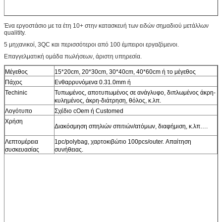
Ένα εργοστάσιο με τα έτη 10+ στην κατασκευή των ειδών σημαδιού μετάλλων
qualitity.
5 μηχανικοί, 3QC και περισσότεροι από 100 έμπειροι εργαζόμενοι.
Επαγγελματική ομάδα πωλήσεων, άριστη υπηρεσία.
Μέγεθος
15*20cm, 20*30cm, 30*40cm, 40*60cm ή το μέγεθος
Πάχος
Ενθαρρυνόμενα 0.31.0mm ή
Techinic
Τυπωμένος, αποτυπωμένος σε ανάγλυφο, διπλωμένος άκρη-
κυλημένος, άκρη-διάτρηση, θόλος, κ.λπ.
Λογότυπο
Σχέδιο cOem ή Customed
Χρήση
Διακόσμηση σπηλιών σπιτιών/ατόμων, διαφήμιση, κ.λπ….
Λεπτομέρεια
1pc/polybag, χαρτοκιβώτιο 100pcs/outer. Απαίτηση
συσκευασίας
συνήθειας.