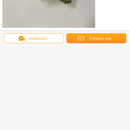
μέταλλο που διπλώνει τον ανεμιστήρα χεριών
Ετικέττες:
,
συζήτηση
Ζητήστε ένα
ανεμιστήρας χεριών μετάλλων
,
ανεμιστήρας χεριών ανοξείδωτου
απόσπασμα
Αποκτήστε την καλύτερη τιμή για
μέταλλο 23cm που διπλώνει το
σπίτι συνήθειας ανεμιστήρων και
τη διακόσμηση τέχνης κήπων
Να συνεχίσει
Μέταλλο που διπλώνει τον ανεμιστήρα
Περισσότεροι