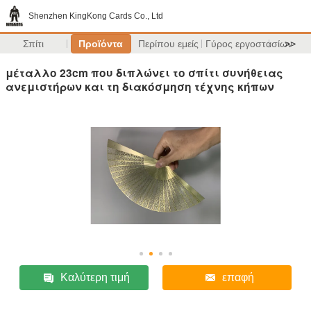
Shenzhen KingKong Cards Co., Ltd
Σπίτι
Προϊόντα
Περίπου εμείς
Γύρος εργοστασίων
>>
μέταλλο 23cm που διπλώνει το σπίτι συνήθειας
ανεμιστήρων και τη διακόσμηση τέχνης κήπων
Καλύτερη τιμή
επαφή