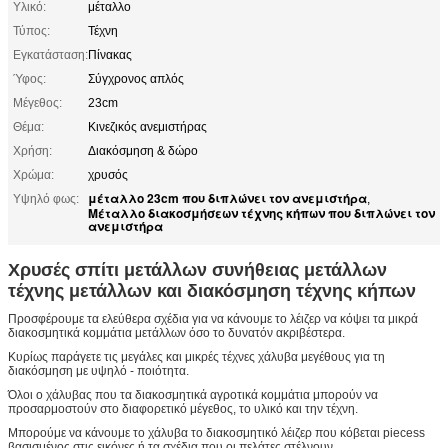
Υλικό:
μέταλλο
Τύπος:
Τέχνη
Εγκατάσταση:
Πίνακας
Ύφος:
Σύγχρονος απλός
Μέγεθος:
23cm
Θέμα:
Κινεζικός ανεμιστήρας
Χρήση:
Διακόσμηση & δώρο
Χρώμα:
χρυσός
μέταλλο 23cm που διπλώνει τον ανεμιστήρα
Υψηλό φως:
,
Μέταλλο διακοσμήσεων τέχνης κήπων που διπλώνει τον
ανεμιστήρα
Χρυσές σπίτι μετάλλων συνήθειας μετάλλων
τέχνης μετάλλων και διακόσμηση τέχνης κήπων
Προσφέρουμε τα ελεύθερα σχέδια για να κάνουμε το λέιζερ να κόψει τα μικρά
διακοσμητικά κομμάτια μετάλλων όσο το δυνατόν ακριβέστερα.
Κυρίως παράγετε τις μεγάλες και μικρές τέχνες χάλυβα μεγέθους για τη
διακόσμηση με υψηλό - ποιότητα.
Όλοι ο χάλυβας που τα διακοσμητικά αγροτικά κομμάτια μπορούν να
προσαρμοστούν στο διαφορετικό μέγεθος, το υλικό και την τέχνη.
Μπορούμε να κάνουμε το χάλυβα το διακοσμητικό λέιζερ που κόβεται piecess
βασισμένος στις εικόνες ή τα σχέδια που οι πελάτες στέλνουν.