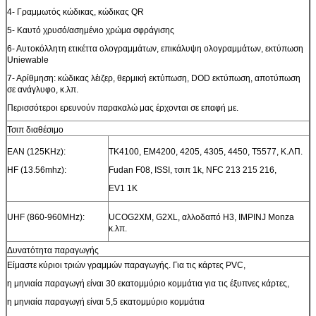
4- Γραμμωτός κώδικας, κώδικας QR
5- Καυτό χρυσό/ασημένιο χρώμα σφράγισης
6- Αυτοκόλλητη ετικέττα ολογραμμάτων, επικάλυψη ολογραμμάτων, εκτύπωση
Uniewable
7- Αρίθμηση: κώδικας λέιζερ, θερμική εκτύπωση, DOD εκτύπωση, αποτύπωση
σε ανάγλυφο, κ.λπ.
Περισσότεροι ερευνούν παρακαλώ μας έρχονται σε επαφή με.
Τσιπ διαθέσιμο
ΕΑΝ (125KHz):
TK4100, EM4200, 4205, 4305, 4450, T5577, Κ.ΛΠ.
HF (13.56mhz):
Fudan F08, ISSI, τσιπ 1k, NFC 213 215 216,
EV1 1K
UHF (860-960MHz):
UCOG2XM, G2XL, αλλοδαπό H3, IMPINJ Monza
κ.λπ.
Δυνατότητα παραγωγής
Είμαστε κύριοι τριών γραμμών παραγωγής. Για τις κάρτες PVC,
η μηνιαία παραγωγή είναι 30 εκατομμύριο κομμάτια για τις έξυπνες κάρτες,
η μηνιαία παραγωγή είναι 5,5 εκατομμύριο κομμάτια