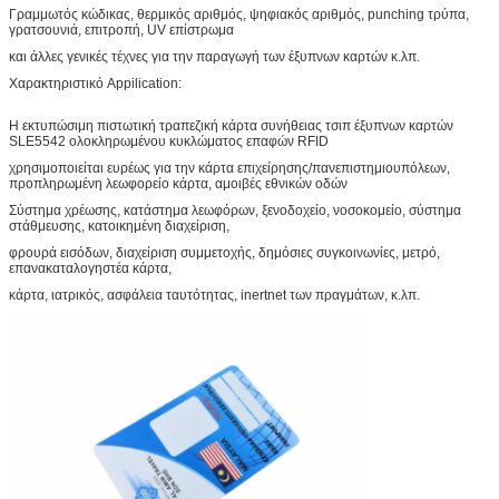
Γραμμωτός κώδικας, θερμικός αριθμός, ψηφιακός αριθμός, punching τρύπα,
γρατσουνιά, επιτροπή, UV επίστρωμα
και άλλες γενικές τέχνες για την παραγωγή των έξυπνων καρτών κ.λπ.
Χαρακτηριστικό Appilication:
Η εκτυπώσιμη πιστωτική τραπεζική κάρτα συνήθειας τσιπ έξυπνων καρτών
SLE5542 ολοκληρωμένου κυκλώματος επαφών RFID
χρησιμοποιείται ευρέως για την κάρτα επιχείρησης/πανεπιστημιουπόλεων,
προπληρωμένη λεωφορείο κάρτα, αμοιβές εθνικών οδών
Σύστημα χρέωσης, κατάστημα λεωφόρων, ξενοδοχείο, νοσοκομείο, σύστημα
στάθμευσης, κατοικημένη διαχείριση,
φρουρά εισόδων, διαχείριση συμμετοχής, δημόσιες συγκοινωνίες, μετρό,
επανακαταλογηστέα κάρτα,
κάρτα, ιατρικός, ασφάλεια ταυτότητας, inertnet των πραγμάτων, κ.λπ.