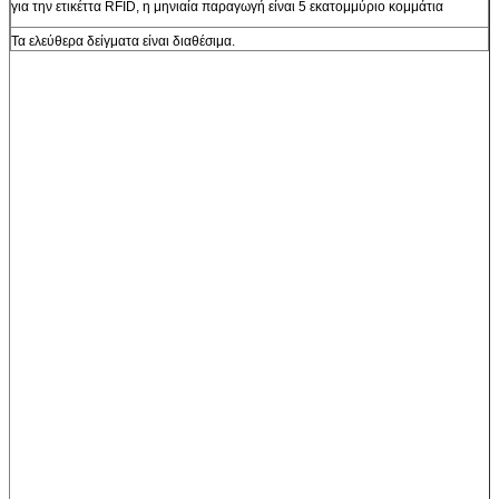
για την ετικέττα RFID, η μηνιαία παραγωγή είναι 5 εκατομμύριο κομμάτια
Τα ελεύθερα δείγματα είναι διαθέσιμα.