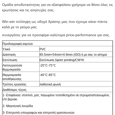
Ομάδα αποδοτικότητας για να εξασφαλίσει γρήγορα να θέσει όλες τις
ερωτήσεις και τις ανησυχίες σας.
Win-win σύλληψη ως οδηγό δράσης μας που έχουμε κάνει πάντα
καλά με το ρεύμα μας
συνεργάτες για να προσφέρει καλύτερα price-performance για σας.
Προδιαγραφή καρτών
Υλικό
PVC
Διάσταση
85.5mm×54mm×0.9mm (ISO) ή με σας το αίτημα
Εκτύπωση
Εκτύπωση όφσετ printing/CMYK
Λειτουργούσα
-20°C-75°C
θερμοκρασία
Θερμοκρασία
-40°C-85°C
αποθήκευσης
Τρόπος εργασίας
παθητική φωνή
Διαθέσιμες τέχνες
1- Επιφάνεια: στιλπνό, ματ, παγωμένο τοποθετημένο σε στρώματα/τελειωμένο,
UV βερνίκι
2- Μαγνητική λουρίδα
3- Επιτροπή υπογραφών και επιτροπή γρατσουνιών