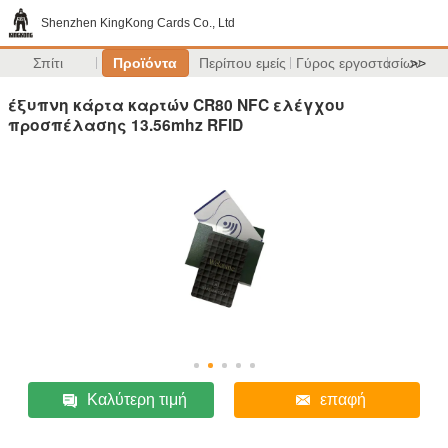
Shenzhen KingKong Cards Co., Ltd
Σπίτι
Προϊόντα
Περίπου εμείς
Γύρος εργοστασίων
>>
έξυπνη κάρτα καρτών CR80 NFC ελέγχου
προσπέλασης 13.56mhz RFID
Καλύτερη τιμή
επαφή