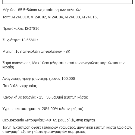
Μέγεθος: 85.5*54mm ως απαίτηση των πελατών
Τσιπ: AT24C01A, AT24C02, AT24C04, AT24C08, AT24C16,
Πρωτόκολλο: ISO7816
Συχνότητα: 13.65MHz
Μνήμη: 168 ψηφιολέξη ψηφιολέξεων ~ 8K
Σειρά ανάγνωσης: Max 10cm (εξαρτάται από τον αναγνώστη καρτών και την
κεραία)
Ανάγνωσης-γραφής αντοχή: χρόνος 100.000
Περιβάλλον εργασίας
Κανονική λειτουργία: - 25 ~50 βαθμοί (έξυπνη κάρτα)
Υγρασία καταστημάτων: 20%-90% (έξυπνη κάρτα)
Θερμοκρασία λειτουργίας: -40~65 βαθμοί (έξυπνη κάρτα)
Τέχνη: Εκτύπωση όφσετ τεσσάρων χρώματος, μαγνητική έξυπνη κάρτα λωρίδων,
υπογραφή, έξυπνη κάρτα φωτογραφιών πορτρέτου,