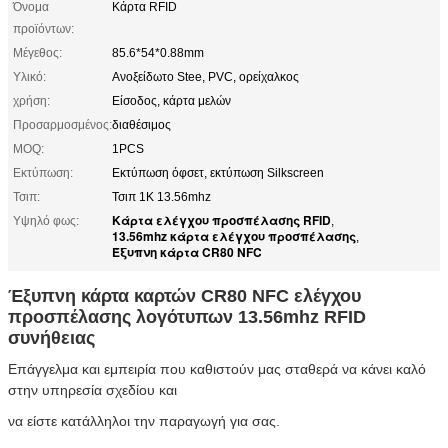
Όνομα
Κάρτα RFID
προϊόντων:
Μέγεθος:
85.6*54*0.88mm
Υλικό:
Ανοξείδωτο Stee, PVC, ορείχαλκος
χρήση:
Είσοδος, κάρτα μελών
Προσαρμοσμένος:
διαθέσιμος
MOQ:
1PCS
Εκτύπωση:
Εκτύπωση όφσετ, εκτύπωση Silkscreen
Τσιπ:
Τσιπ 1K 13.56mhz
Κάρτα ελέγχου προσπέλασης RFID
Υψηλό φως:
,
13.56mhz κάρτα ελέγχου προσπέλασης
,
Έξυπνη κάρτα CR80 NFC
Έξυπνη κάρτα καρτών CR80 NFC ελέγχου
προσπέλασης λογότυπων 13.56mhz RFID
συνήθειας
Επάγγελμα και εμπειρία που καθιστούν μας σταθερά να κάνει καλό
στην υπηρεσία σχεδίου και
να είστε κατάλληλοι την παραγωγή για σας.